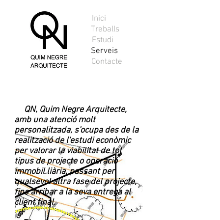
Inici
Treballs
Estudi
Serveis
Contacte
QN, Quim Negre Arquitecte,
amb una atenció molt
personalitzada, s'ocupa des de la
realització de l'estudi econòmic
per valorar la viabilitat de tot
tipus de projecte o operació
immobil.liària, passant per
qualsevol altra fase del projecte,
fins arribar a la seva entrega al
client final.
Cat.
Cast.
Eng.
2016 / website created by Aranegre&Co