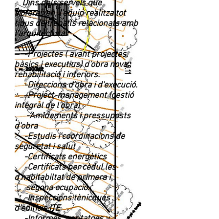
Dins dels serveis que
s'ofereixen, l'equip realitza tot
tipus de treballs relacionats amb
l'arquitectura :
-Projectes ( avant projectes,
bàsics i executius) d'obra nova,
rehabilitació i interiors.
-Direccions d'obra i d'execució.
-Project-management (gestió
integral de l'obra)
-Amidaments i pressuposts
d'obra
-Estudis i coordinacions de
seguretat i salut
-Certificats energètics
-Certificats per cèdul.les
d'habitabiltat de primera i
segona ocupació.
-Inspeccions tènicques
d'edificis ITE
-Informes, peritatges y