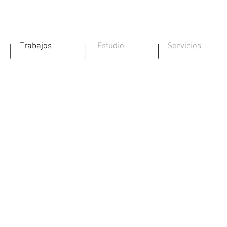
39-00339-01
Trabajos
Estudio
Servicios
Casa
a
Piriapolis,
Montevideo,Uruguay