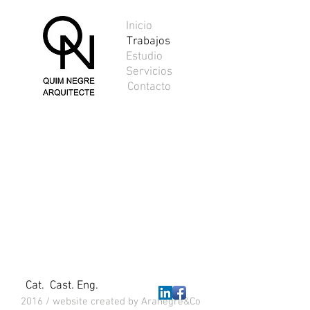
Inicio
Trabajos
Estudio
24-97028-01
Servicios
Casa
Contacto
en
Breda
Cat.
Cast.
Eng.
2016 / website created by Aranegre&Co